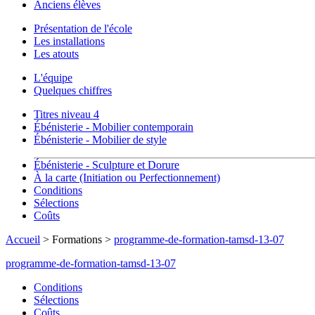
Anciens élèves
Présentation de l'école
Les installations
Les atouts
L'équipe
Quelques chiffres
Titres niveau 4
Ébénisterie - Mobilier contemporain
Ébénisterie - Mobilier de style
Ébénisterie - Sculpture et Dorure
À la carte (Initiation ou Perfectionnement)
Conditions
Sélections
Coûts
Accueil
> Formations >
programme-de-formation-tamsd-13-07
programme-de-formation-tamsd-13-07
Conditions
Sélections
Coûts