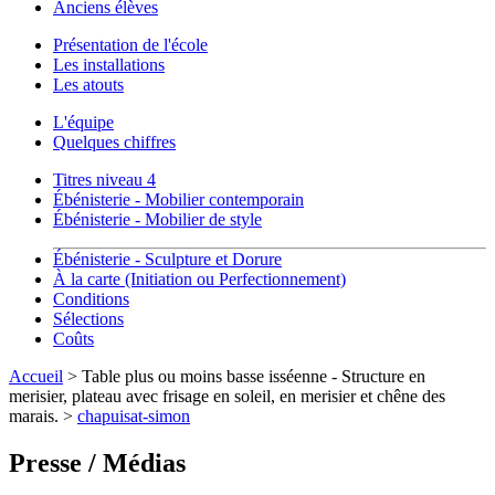
Anciens élèves
Présentation de l'école
Les installations
Les atouts
L'équipe
Quelques chiffres
Titres niveau 4
Ébénisterie - Mobilier contemporain
Ébénisterie - Mobilier de style
Ébénisterie - Sculpture et Dorure
À la carte (Initiation ou Perfectionnement)
Conditions
Sélections
Coûts
Accueil
> Table plus ou moins basse isséenne - Structure en
merisier, plateau avec frisage en soleil, en merisier et chêne des
marais. >
chapuisat-simon
Presse / Médias