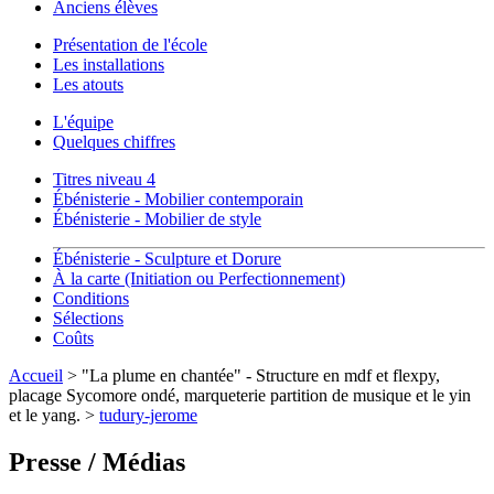
Anciens élèves
Présentation de l'école
Les installations
Les atouts
L'équipe
Quelques chiffres
Titres niveau 4
Ébénisterie - Mobilier contemporain
Ébénisterie - Mobilier de style
Ébénisterie - Sculpture et Dorure
À la carte (Initiation ou Perfectionnement)
Conditions
Sélections
Coûts
Accueil
> "La plume en chantée" - Structure en mdf et flexpy,
placage Sycomore ondé, marqueterie partition de musique et le yin
et le yang. >
tudury-jerome
Presse / Médias