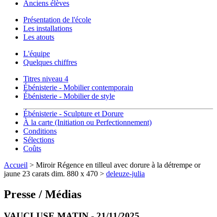
Anciens élèves
Présentation de l'école
Les installations
Les atouts
L'équipe
Quelques chiffres
Titres niveau 4
Ébénisterie - Mobilier contemporain
Ébénisterie - Mobilier de style
Ébénisterie - Sculpture et Dorure
À la carte (Initiation ou Perfectionnement)
Conditions
Sélections
Coûts
Accueil
> Miroir Régence en tilleul avec dorure à la détrempe or
jaune 23 carats dim. 880 x 470 >
deleuze-julia
Presse / Médias
VAUCLUSE MATIN - 21/11/2025