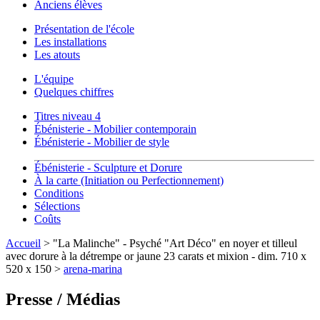
Anciens élèves
Présentation de l'école
Les installations
Les atouts
L'équipe
Quelques chiffres
Titres niveau 4
Ébénisterie - Mobilier contemporain
Ébénisterie - Mobilier de style
Ébénisterie - Sculpture et Dorure
À la carte (Initiation ou Perfectionnement)
Conditions
Sélections
Coûts
Accueil
> "La Malinche" - Psyché "Art Déco" en noyer et tilleul
avec dorure à la détrempe or jaune 23 carats et mixion - dim. 710 x
520 x 150 >
arena-marina
Presse / Médias