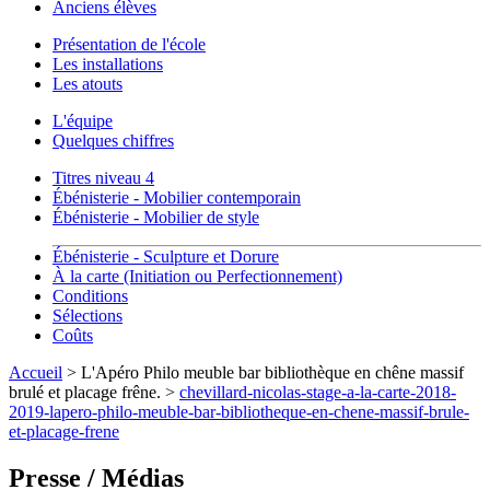
Anciens élèves
Présentation de l'école
Les installations
Les atouts
L'équipe
Quelques chiffres
Titres niveau 4
Ébénisterie - Mobilier contemporain
Ébénisterie - Mobilier de style
Ébénisterie - Sculpture et Dorure
À la carte (Initiation ou Perfectionnement)
Conditions
Sélections
Coûts
Accueil
> L'Apéro Philo meuble bar bibliothèque en chêne massif
brulé et placage frêne. >
chevillard-nicolas-stage-a-la-carte-2018-
2019-lapero-philo-meuble-bar-bibliotheque-en-chene-massif-brule-
et-placage-frene
Presse / Médias