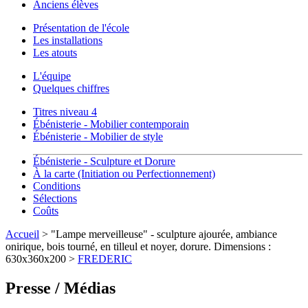
Anciens élèves
Présentation de l'école
Les installations
Les atouts
L'équipe
Quelques chiffres
Titres niveau 4
Ébénisterie - Mobilier contemporain
Ébénisterie - Mobilier de style
Ébénisterie - Sculpture et Dorure
À la carte (Initiation ou Perfectionnement)
Conditions
Sélections
Coûts
Accueil
> "Lampe merveilleuse" - sculpture ajourée, ambiance
onirique, bois tourné, en tilleul et noyer, dorure. Dimensions :
630x360x200 >
FREDERIC
Presse / Médias