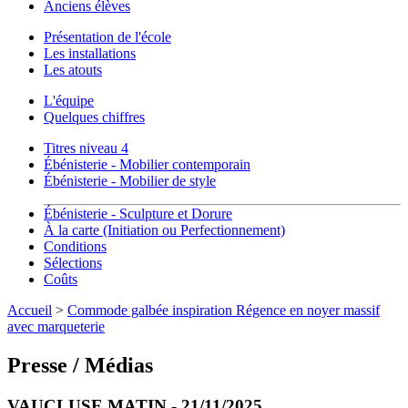
Anciens élèves
Présentation de l'école
Les installations
Les atouts
L'équipe
Quelques chiffres
Titres niveau 4
Ébénisterie - Mobilier contemporain
Ébénisterie - Mobilier de style
Ébénisterie - Sculpture et Dorure
À la carte (Initiation ou Perfectionnement)
Conditions
Sélections
Coûts
Accueil
>
Commode galbée inspiration Régence en noyer massif
avec marqueterie
Presse / Médias
VAUCLUSE MATIN - 21/11/2025