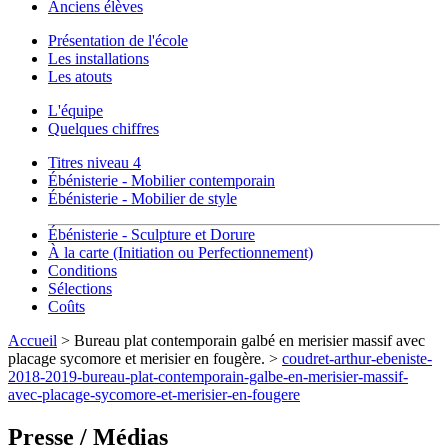
Anciens élèves
Présentation de l'école
Les installations
Les atouts
L'équipe
Quelques chiffres
Titres niveau 4
Ébénisterie - Mobilier contemporain
Ébénisterie - Mobilier de style
Ébénisterie - Sculpture et Dorure
À la carte (Initiation ou Perfectionnement)
Conditions
Sélections
Coûts
Accueil
> Bureau plat contemporain galbé en merisier massif avec
placage sycomore et merisier en fougère. >
coudret-arthur-ebeniste-
2018-2019-bureau-plat-contemporain-galbe-en-merisier-massif-
avec-placage-sycomore-et-merisier-en-fougere
Presse / Médias