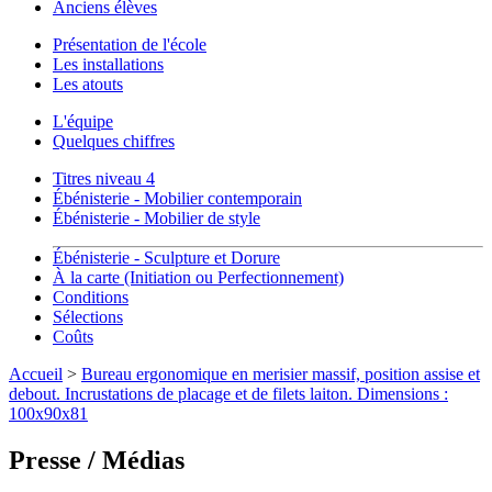
Anciens élèves
Présentation de l'école
Les installations
Les atouts
L'équipe
Quelques chiffres
Titres niveau 4
Ébénisterie - Mobilier contemporain
Ébénisterie - Mobilier de style
Ébénisterie - Sculpture et Dorure
À la carte (Initiation ou Perfectionnement)
Conditions
Sélections
Coûts
Accueil
>
Bureau ergonomique en merisier massif, position assise et
debout. Incrustations de placage et de filets laiton. Dimensions :
100x90x81
Presse / Médias