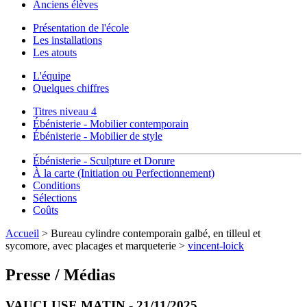
Anciens élèves
Présentation de l'école
Les installations
Les atouts
L'équipe
Quelques chiffres
Titres niveau 4
Ébénisterie - Mobilier contemporain
Ébénisterie - Mobilier de style
Ébénisterie - Sculpture et Dorure
À la carte (Initiation ou Perfectionnement)
Conditions
Sélections
Coûts
Accueil
> Bureau cylindre contemporain galbé, en tilleul et
sycomore, avec placages et marqueterie >
vincent-loick
Presse / Médias
VAUCLUSE MATIN - 21/11/2025