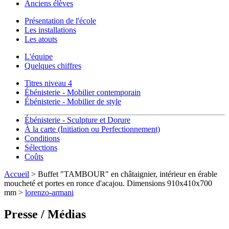
Anciens élèves
Présentation de l'école
Les installations
Les atouts
L'équipe
Quelques chiffres
Titres niveau 4
Ébénisterie - Mobilier contemporain
Ébénisterie - Mobilier de style
Ébénisterie - Sculpture et Dorure
À la carte (Initiation ou Perfectionnement)
Conditions
Sélections
Coûts
Accueil
> Buffet "TAMBOUR" en châtaignier, intérieur en érable
moucheté et portes en ronce d'acajou. Dimensions 910x410x700
mm >
lorenzo-armani
Presse / Médias