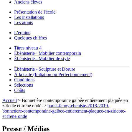
Anciens élèves
Présentation de l'école
Les installations
Les atouts
L'équipe
Quelques chiffres
Titres niveau 4
Ébénisterie - Mobilier contemporain
Ébénisterie - Mobilier de style
Ébénisterie - Sculpture et Dorure
À la carte (Initiation ou Perfectionnement)
Conditions
Sélections
Coûts
Accueil
> Bonnetière contemporaine galbée entièrement plaquée en
ziricote et frêne ondé. >
parisi-fanny-ebeniste-2018-2019-
bonnetiere-contemporaine-galbee-entierement-plaquee-en-ziricote-
et-frene-onde
Presse / Médias