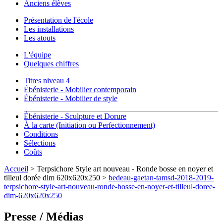
Anciens élèves
Présentation de l'école
Les installations
Les atouts
L'équipe
Quelques chiffres
Titres niveau 4
Ébénisterie - Mobilier contemporain
Ébénisterie - Mobilier de style
Ébénisterie - Sculpture et Dorure
À la carte (Initiation ou Perfectionnement)
Conditions
Sélections
Coûts
Accueil
> Terpsichore Style art nouveau - Ronde bosse en noyer et
tilleul dorée dim 620x620x250 >
bedeau-gaetan-tamsd-2018-2019-
terpsichore-style-art-nouveau-ronde-bosse-en-noyer-et-tilleul-doree-
dim-620x620x250
Presse / Médias