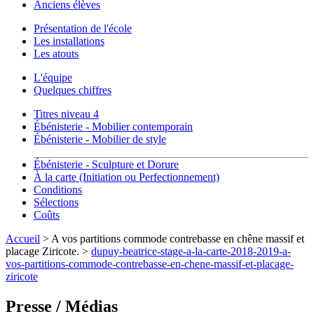
Anciens élèves
Présentation de l'école
Les installations
Les atouts
L'équipe
Quelques chiffres
Titres niveau 4
Ébénisterie - Mobilier contemporain
Ébénisterie - Mobilier de style
Ébénisterie - Sculpture et Dorure
À la carte (Initiation ou Perfectionnement)
Conditions
Sélections
Coûts
Accueil
> A vos partitions commode contrebasse en chêne massif et
placage Ziricote. >
dupuy-beatrice-stage-a-la-carte-2018-2019-a-
vos-partitions-commode-contrebasse-en-chene-massif-et-placage-
ziricote
Presse / Médias