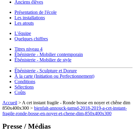
Anciens élèves
Présentation de l'école
Les installations
Les atouts
L'équipe
Quelques chiffres
Titres niveau 4
Ébénisterie - Mobilier contemporain
Ébénisterie - Mobilier de style
Ébénisterie - Sculpture et Dorure
À la carte (Initiation ou Perfectionnement)
Conditions
Sélections
Coûts
Accueil
> A cet instant fragile - Ronde bosse en noyer et chêne dim
850x400x300 >
bienfait-annouck-tamsd-2018-2019-a-cet-instant-
fragile-ronde-bosse-en-noyer-et-chene-dim-850x400x300
Presse / Médias